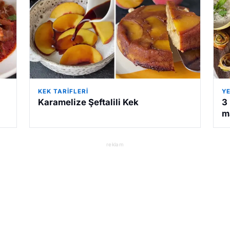
KEK TARIFLERI
YE
Karamelize Şeftalili Kek
3
m
reklam