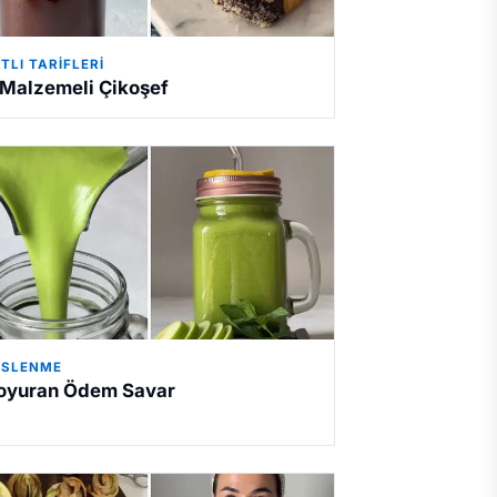
TLI TARIFLERI
 Malzemeli Çikoşef
ESLENME
oyuran Ödem Savar