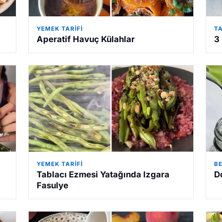
YEMEK TARIFI
TA
Aperatif Havuç Külahlar
3
YEMEK TARIFI
B
Tablacı Ezmesi Yatağında Izgara
D
Fasulye