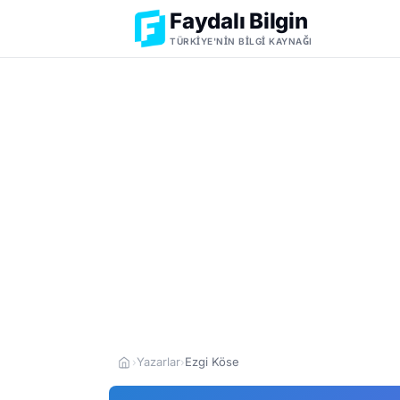
Faydalı Bilgin
TÜRKIYE'NIN BILGI KAYNAĞI
Yazarlar
Ezgi Köse
›
›