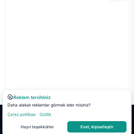
Reklam tercihiniz
Daha alakalı reklamlar görmek ister misiniz?
Çerez politikası
·
Gizlilik
Hakkımızda
İletişim
Gizlilik
Kullanım Koşulları
Çerez Tercihleri
Site Haritası
RSS
Hayır teşekkürler
Evet, kişiselleştir
© 2026 Faydalı Bilgin. Tüm hakları saklıdır.