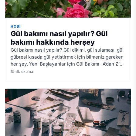
HOBI
Gül bakımı nasıl yapılır? Gül
bakımı hakkında herşey
Gül bakımı nasıl yapılır? Gül dikimi, gül sulaması, gül
gübresi kısada gül yetiştirmek için bilmeniz gereken
her şey. Yeni Başlayanlar için Gül Bakımı- A’dan Z’ye
Gül Yetiştirme Teknikleri
15 dk okuma