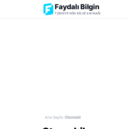
Faydalı Bilgin
TÜRKIYE'NIN BILGI KAYNAĞI
Ana Sayfa
Otomobil
›