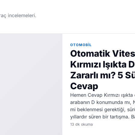
raç incelemeleri.
OTOMOBIL
Otomatik Vites
Kırmızı Işıkta
Zararlı mı? 5 S
Cevap
Hemen Cevap Kırmızı ışıkta o
arabanın D konumunda mı, 
mi beklenmesi gerektiği, sür
yıllardır süren bir tartışma. B
beklemek şanzımanı yer" diy
13 dk okuma