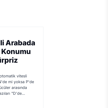
li Arabada
 D Konumu
ürpriz
tomatik vitesli
N'de mi yoksa P'de
ücüler arasında
azıları "D'de
or, bazıları "N'…