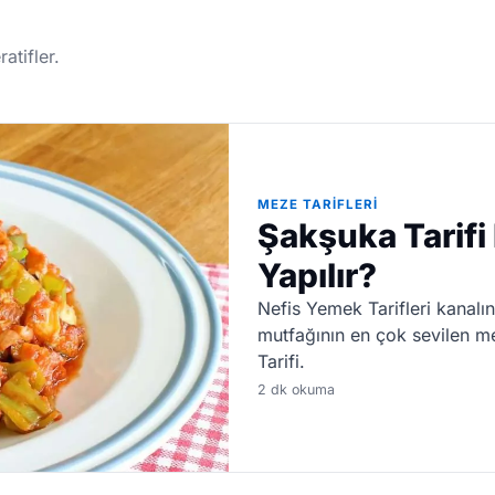
atifler.
MEZE TARIFLERI
Şakşuka Tarifi 
Yapılır?
Nefis Yemek Tarifleri kanalın
mutfağının en çok sevilen m
Tarifi.
2 dk okuma