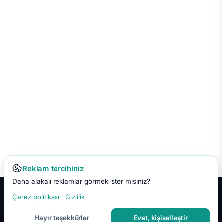
Reklam tercihiniz
Daha alakalı reklamlar görmek ister misiniz?
Çerez politikası
·
Gizlilik
Hakkımızda
İletişim
Gizlilik
Kullanım Koşulları
Çerez Tercihleri
Site Haritası
RSS
Hayır teşekkürler
Evet, kişiselleştir
© 2026 Faydalı Bilgin. Tüm hakları saklıdır.