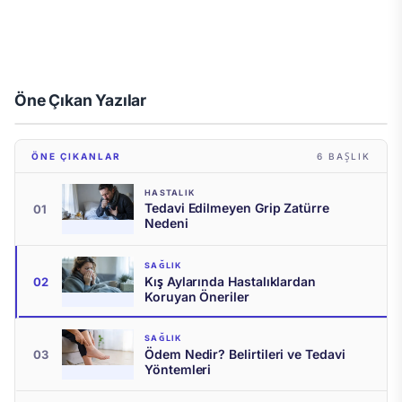
Öne Çıkan Yazılar
ÖNE ÇIKANLAR
6 BAŞLIK
HASTALIK
Tedavi Edilmeyen Grip Zatürre
01
Nedeni
SAĞLIK
Kış Aylarında Hastalıklardan
02
Koruyan Öneriler
SAĞLIK · 22 HAZIRAN 2026
SAĞLIK
Tedavi Edilmeyen Grip Zatürre
Kış Aylarında Hastalıklardan Koruyan
Ödem Nedir? Belirtileri ve Tedavi
Soğuk Havalar Kalp Krizine Neden
Omega-3 ile Bağırsak Sağlığını
Tıkanan Damarları Açmaya Yardımcı
Ödem Nedir? Belirtileri ve Tedavi
03
Nedeni
Öneriler
Yöntemleri
Oluyor
Destekleyin
Besinler
Yöntemleri
SEZAI
SEZAI
SEZAI
SEZAI
SEZAI
ESRA TAHINCIOĞLU
OKUYUN →
OKUYUN →
OKUYUN →
OKUYUN →
OKUYUN →
OKUYUN →