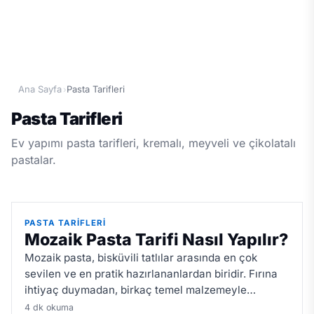
Ana Sayfa
Pasta Tarifleri
›
Pasta Tarifleri
Ev yapımı pasta tarifleri, kremalı, meyveli ve çikolatalı
pastalar.
PASTA TARIFLERI
Mozaik Pasta Tarifi Nasıl Yapılır?
Mozaik pasta, bisküvili tatlılar arasında en çok
sevilen ve en pratik hazırlananlardan biridir. Fırına
ihtiyaç duymadan, birkaç temel malzemeyle
dakikalar içinde hazırlanması, onu hem acemiler
4 dk okuma