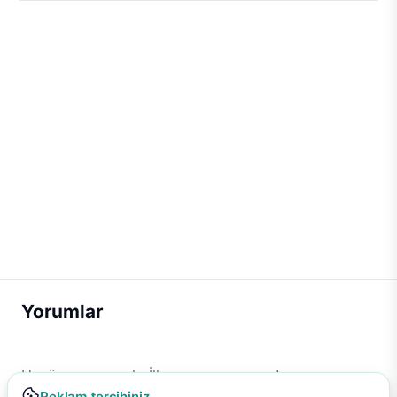
Yorumlar
Henüz yorum yok. İlk yorumu sen yap!
Reklam tercihiniz