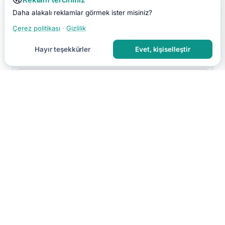
Daha alakalı reklamlar görmek ister misiniz?
Çerez politikası
·
Gizlilik
Hayır teşekkürler
Evet, kişiselleştir
Yorumu Gönder
Yorumun moderasyon sonrası yayınlanır.
Hakkımızda
İletişim
Gizlilik
Kullanım Koşulları
Çerez Tercihleri
Site Haritası
RSS