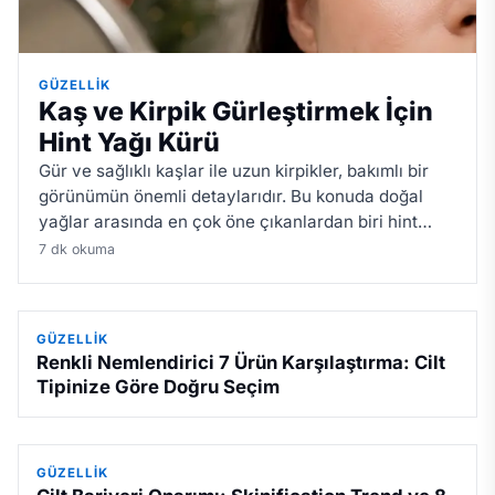
GÜZELLIK
Kaş ve Kirpik Gürleştirmek İçin
Hint Yağı Kürü
Gür ve sağlıklı kaşlar ile uzun kirpikler, bakımlı bir
görünümün önemli detaylarıdır. Bu konuda doğal
yağlar arasında en çok öne çıkanlardan biri hint
yağıdır. İçerdiği besleyici bileşenler sayesinde saç,
7 dk okuma
kaş ve kirpikle…
GÜZELLIK
Renkli Nemlendirici 7 Ürün Karşılaştırma: Cilt
Tipinize Göre Doğru Seçim
GÜZELLIK