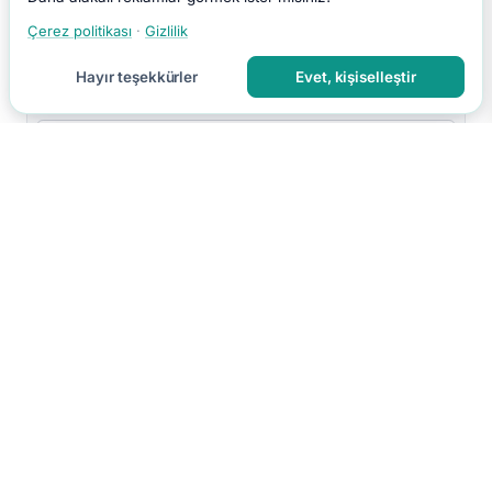
Çerez politikası
·
Gizlilik
Hayır teşekkürler
Evet, kişiselleştir
Yorumu Gönder
Yorumun moderasyon sonrası yayınlanır.
Hakkımızda
İletişim
Gizlilik
Kullanım Koşulları
Çerez Tercihleri
Site Haritası
RSS
© 2026 Faydalı Bilgin. Tüm hakları saklıdır.