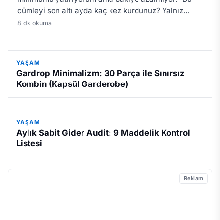
cümleyi son altı ayda kaç kez kurdunuz? Yalnız
değilsiniz; Türkiye'de bireysel kredi kartı bakiyesi
8 dk okuma
rekor seviyelerde ve kar…
YAŞAM
Gardrop Minimalizm: 30 Parça ile Sınırsız
Kombin (Kapsül Garderobe)
YAŞAM
Aylık Sabit Gider Audit: 9 Maddelik Kontrol
Listesi
Reklam