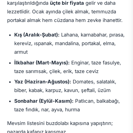
karşılaştırıldığında
üçte bir fiyata
gelir ve daha
lezzetlidir. Ocak ayında çilek almak, temmuzda
portakal almak hem cüzdana hem zevke ihanettir.
Kış (Aralık-Şubat):
Lahana, karnabahar, pırasa,
kereviz, ıspanak, mandalina, portakal, elma,
armut
İlkbahar (Mart-Mayıs):
Enginar, taze fasulye,
taze sarımsak, çilek, erik, taze ceviz
Yaz (Haziran-Ağustos):
Domates, salatalık,
biber, kabak, karpuz, kavun, şeftali, üzüm
Sonbahar (Eylül-Kasım):
Patlıcan, balkabağı,
taze fındık, nar, ayva, hurma
Mevsim listesini buzdolabı kapısına yapıştırın;
pazarda kafanız karışmaz.