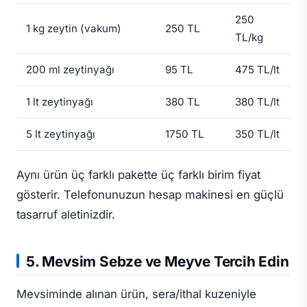
250
1 kg zeytin (vakum)
250 TL
TL/kg
200 ml zeytinyağı
95 TL
475 TL/lt
1 lt zeytinyağı
380 TL
380 TL/lt
5 lt zeytinyağı
1750 TL
350 TL/lt
Aynı ürün üç farklı pakette üç farklı birim fiyat
gösterir. Telefonunuzun hesap makinesi en güçlü
tasarruf aletinizdir.
5. Mevsim Sebze ve Meyve Tercih Edin
Mevsiminde alınan ürün, sera/ithal kuzeniyle