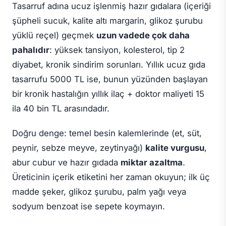
Tasarruf adına ucuz işlenmiş hazır gıdalara (içeriği
şüpheli sucuk, kalite altı margarin, glikoz şurubu
yüklü reçel) geçmek
uzun vadede çok daha
pahalıdır
: yüksek tansiyon, kolesterol, tip 2
diyabet, kronik sindirim sorunları. Yıllık ucuz gıda
tasarrufu 5000 TL ise, bunun yüzünden başlayan
bir kronik hastalığın yıllık ilaç + doktor maliyeti 15
ila 40 bin TL arasındadır.
Doğru denge: temel besin kalemlerinde (et, süt,
peynir, sebze meyve, zeytinyağı)
kalite vurgusu
,
abur cubur ve hazır gıdada
miktar azaltma
.
Üreticinin içerik etiketini her zaman okuyun; ilk üç
madde şeker, glikoz şurubu, palm yağı veya
sodyum benzoat ise sepete koymayın.