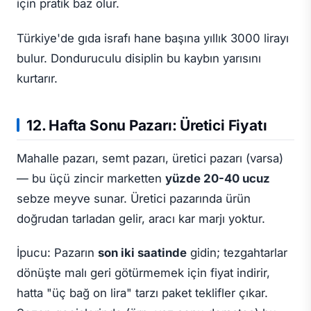
için pratik baz olur.
Türkiye'de gıda israfı hane başına yıllık 3000 lirayı
bulur. Donduruculu disiplin bu kaybın yarısını
kurtarır.
12. Hafta Sonu Pazarı: Üretici Fiyatı
Mahalle pazarı, semt pazarı, üretici pazarı (varsa)
— bu üçü zincir marketten
yüzde 20-40 ucuz
sebze meyve sunar. Üretici pazarında ürün
doğrudan tarladan gelir, aracı kar marjı yoktur.
İpucu: Pazarın
son iki saatinde
gidin; tezgahtarlar
dönüşte malı geri götürmemek için fiyat indirir,
hatta "üç bağ on lira" tarzı paket teklifler çıkar.