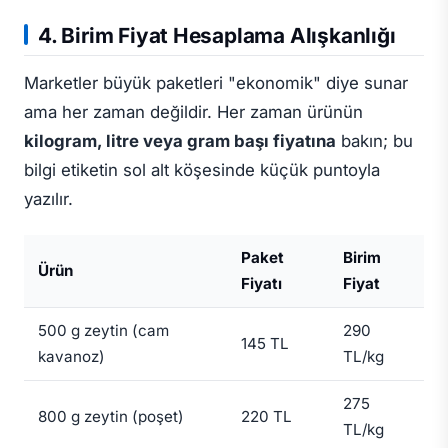
4. Birim Fiyat Hesaplama Alışkanlığı
Marketler büyük paketleri "ekonomik" diye sunar
ama her zaman değildir. Her zaman ürünün
kilogram, litre veya gram başı fiyatına
bakın; bu
bilgi etiketin sol alt köşesinde küçük puntoyla
yazılır.
Paket
Birim
Ürün
Fiyatı
Fiyat
500 g zeytin (cam
290
145 TL
kavanoz)
TL/kg
275
800 g zeytin (poşet)
220 TL
TL/kg