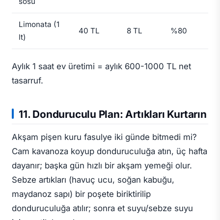
sosu
Limonata (1
40 TL
8 TL
%80
lt)
Aylık 1 saat ev üretimi = aylık 600-1000 TL net
tasarruf.
11. Donduruculu Plan: Artıkları Kurtarın
Akşam pişen kuru fasulye iki günde bitmedi mi?
Cam kavanoza koyup donduruculuğa atın, üç hafta
dayanır; başka gün hızlı bir akşam yemeği olur.
Sebze artıkları (havuç ucu, soğan kabuğu,
maydanoz sapı) bir poşete biriktirilip
donduruculuğa atılır; sonra et suyu/sebze suyu