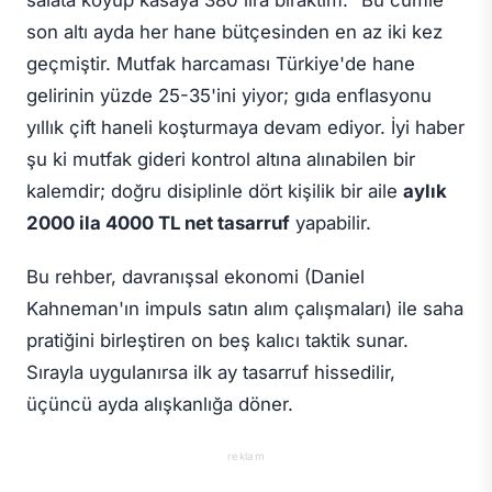
salata koyup kasaya 380 lira bıraktım." Bu cümle
son altı ayda her hane bütçesinden en az iki kez
geçmiştir. Mutfak harcaması Türkiye'de hane
gelirinin yüzde 25-35'ini yiyor; gıda enflasyonu
yıllık çift haneli koşturmaya devam ediyor. İyi haber
şu ki mutfak gideri kontrol altına alınabilen bir
kalemdir; doğru disiplinle dört kişilik bir aile
aylık
2000 ila 4000 TL net tasarruf
yapabilir.
Bu rehber, davranışsal ekonomi (Daniel
Kahneman'ın impuls satın alım çalışmaları) ile saha
pratiğini birleştiren on beş kalıcı taktik sunar.
Sırayla uygulanırsa ilk ay tasarruf hissedilir,
üçüncü ayda alışkanlığa döner.
reklam