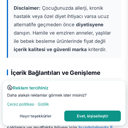
Disclaimer:
Çocuğunuzda allerji, kronik
hastalık veya özel diyet ihtiyacı varsa ucuz
alternatife geçmeden önce
diyetisyene
danışın. Hamile ve emziren anneler, yaşlılar
ile bebek besleme ürünlerinde fiyat değil
içerik kalitesi ve güvenli marka
kriterdir.
İçerik Bağlantıları ve Genişleme
Mutfak tasarrufunu sağlık ekonomisi ile birlikte
Reklam tercihiniz
düşünmek için
kredi kartı borcundan kurtulma
Daha alakalı reklamlar görmek ister misiniz?
rehberini
de okumanızı öneririz; mutfak gideri
Çerez politikası
·
Gizlilik
kontrol altına alındıktan sonra serbest kalan nakit,
Hayır teşekkürler
Evet, kişiselleştir
borç sarmalını kırmak için en güçlü silah olur. Gıda
saklama ve mutfakta hijyen için
buzdolabında 5