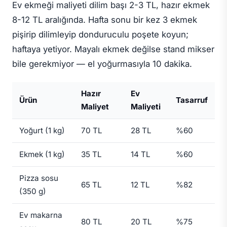
Ev ekmeği maliyeti dilim başı 2-3 TL, hazır ekmek
8-12 TL aralığında. Hafta sonu bir kez 3 ekmek
pişirip dilimleyip donduruculu poşete koyun;
haftaya yetiyor. Mayalı ekmek değilse stand mikser
bile gerekmiyor — el yoğurmasıyla 10 dakika.
Hazır
Ev
Ürün
Tasarruf
Maliyet
Maliyeti
Yoğurt (1 kg)
70 TL
28 TL
%60
Ekmek (1 kg)
35 TL
14 TL
%60
Pizza sosu
65 TL
12 TL
%82
(350 g)
Ev makarna
80 TL
20 TL
%75