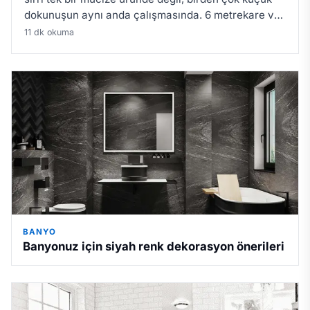
dokunuşun aynı anda çalışmasında. 6 metrekare ve
altındaki banyolarda açık renk paleti, tabandan
11 dk okuma
tavana ulaşan büyük ayna, a…
BANYO
Banyonuz için siyah renk dekorasyon önerileri