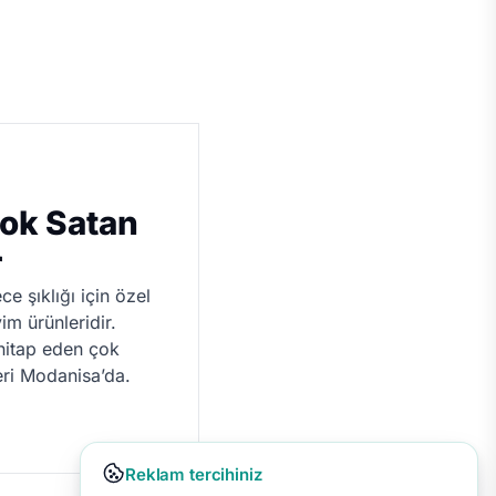
ok Satan
r
e şıklığı için özel
im ürünleridir.
e hitap eden çok
eri Modanisa’da.
Reklam tercihiniz