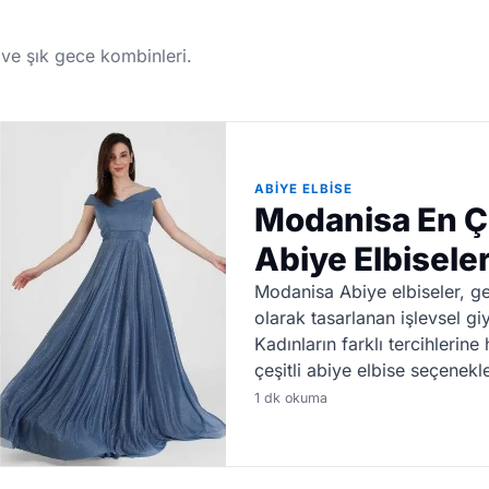
 ve şık gece kombinleri.
ABIYE ELBISE
Modanisa En Ç
Abiye Elbisele
Modanisa Abiye elbiseler, gec
olarak tasarlanan işlevsel giy
Kadınların farklı tercihlerin
çeşitli abiye elbise seçenekl
1 dk okuma