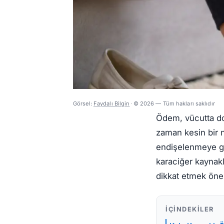
Görsel:
Faydalı Bilgin
·
© 2026 — Tüm hakları saklıdır
Ödem, vücutta do
zaman kesin bir n
endişelenmeye ge
karaciğer kaynaklı
dikkat etmek önem
İÇINDEKILER