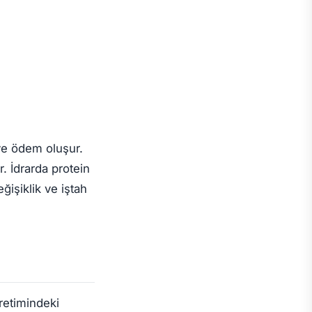
ve ödem oluşur.
. İdrarda protein
ğişiklik ve iştah
üretimindeki