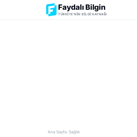
Faydalı Bilgin
TÜRKIYE'NIN BILGI KAYNAĞI
Ana Sayfa
Sağlık
›