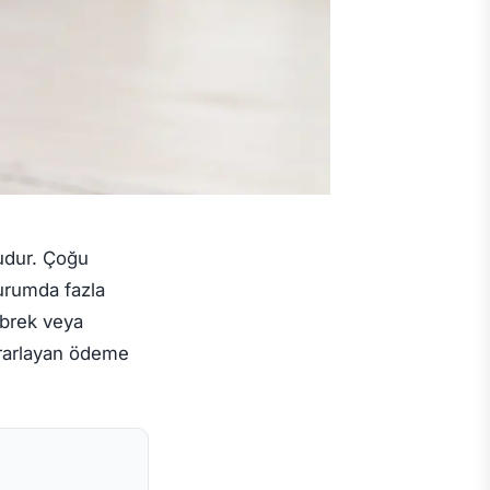
udur. Çoğu
durumda fazla
öbrek veya
ekrarlayan ödeme