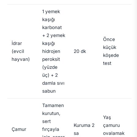
1 yemek
kaşığı
karbonat
+ 2 yemek
Önce
İdrar
kaşığı
küçük
(evcil
hidrojen
20 dk
köşede
hayvan)
peroksit
test
(yüzde
üç) + 2
damla sıvı
sabun
Tamamen
kurutun,
Yaş
sert
Kuruma 2
çamuru
Çamur
fırçayla
sa
ovalamak