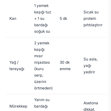
1 yemek
kaşığı tuz
Sıcak su
Kan
+ 1 su
5 dk
protein
bardağı
pıhtılaştırır
soğuk su
2 yemek
kaşığı
mısır
Su asla,
Yağ /
nişastası
30 dk
yağı
tereyağı
(kuru
emme
yedirir
serp,
üzerini
örtmeden)
Yarım su
Asetona
Mürekkep
bardağı
dikkat,