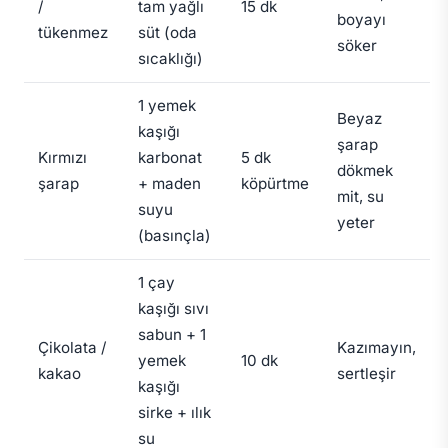
/
tam yağlı
15 dk
boyayı
tükenmez
süt (oda
söker
sıcaklığı)
1 yemek
Beyaz
kaşığı
şarap
Kırmızı
karbonat
5 dk
dökmek
şarap
+ maden
köpürtme
mit, su
suyu
yeter
(basınçla)
1 çay
kaşığı sıvı
sabun + 1
Çikolata /
Kazımayın,
yemek
10 dk
kakao
sertleşir
kaşığı
sirke + ılık
su