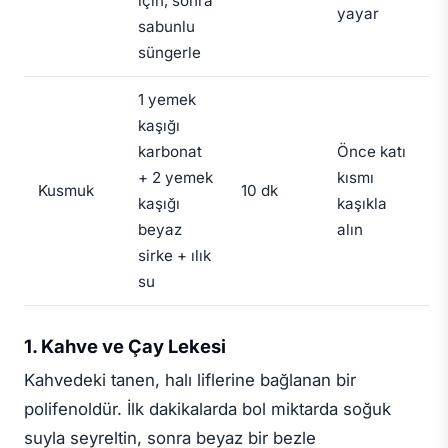
için, sonra
yayar
sabunlu
süngerle
1 yemek
kaşığı
karbonat
Önce katı
+ 2 yemek
kısmı
Kusmuk
10 dk
kaşığı
kaşıkla
beyaz
alın
sirke + ılık
su
1. Kahve ve Çay Lekesi
Kahvedeki tanen, halı liflerine bağlanan bir
polifenoldür. İlk dakikalarda bol miktarda soğuk
suyla seyreltin, sonra beyaz bir bezle