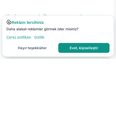
Henüz yorum yok. İlk yorumu sen yap!
Reklam tercihiniz
Daha alakalı reklamlar görmek ister misiniz?
Çerez politikası
·
Gizlilik
Hayır teşekkürler
Evet, kişiselleştir
Yorumu Gönder
Yorumun moderasyon sonrası yayınlanır.