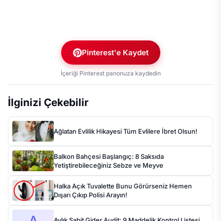
Pinterest'e Kaydet
İçeriği Pinterest panonuza kaydedin
İlginizi Çekebilir
Ağlatan Evlilik Hikayesi Tüm Evlilere İbret Olsun!
Balkon Bahçesi Başlangıç: 8 Saksıda
Yetiştirebileceğiniz Sebze ve Meyve
Halka Açık Tuvalette Bunu Görürseniz Hemen
Dışarı Çıkıp Polisi Arayın!
A
Aylık Sabit Gider Audit: 9 Maddelik Kontrol Listesi