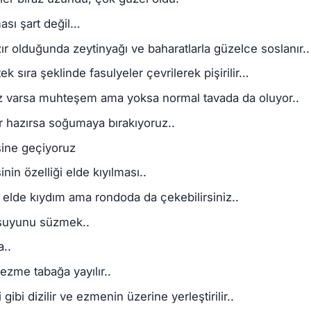
sı şart değil…
ır olduğunda zeytinyağı ve baharatlarla güzelce soslanır..
ek sıra şeklinde fasulyeler çevrilerek pişirilir…
 varsa muhteşem ama yoksa normal tavada da oluyor..
r hazırsa soğumaya bırakıyoruz..
ine geçiyoruz
nin özelliği elde kıyılması..
elde kıydım ama rondoda da çekebilirsiniz..
suyunu süzmek..
..
zme tabağa yayılır..
 gibi dizilir ve ezmenin üzerine yerleştirilir..