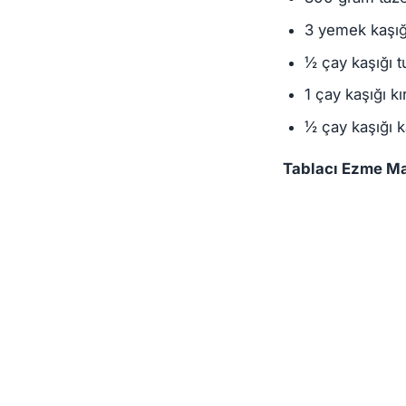
3 yemek kaşığ
½ çay kaşığı t
1 çay kaşığı kı
½ çay kaşığı k
Tablacı Ezme M