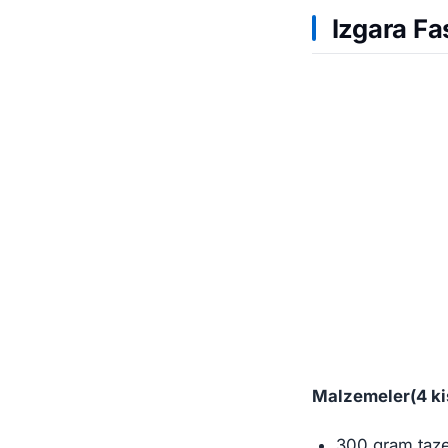
Izgara Fa
Malzemeler(4 kiş
300 gram taze