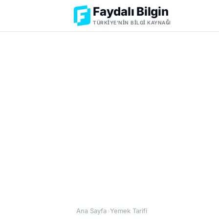
Faydalı Bilgin
TÜRKIYE'NIN BILGI KAYNAĞI
Ana Sayfa
Yemek Tarifi
›