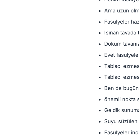
Ama uzun olma
Fasulyeler haz
Isınan tavada t
Döküm tavanız
Evet fasulyele
Tablacı ezmes
Tablacı ezmesi
Ben de bugün 
önemli nokta 
Geldik sunuma
Suyu süzülen e
Fasulyeler inci