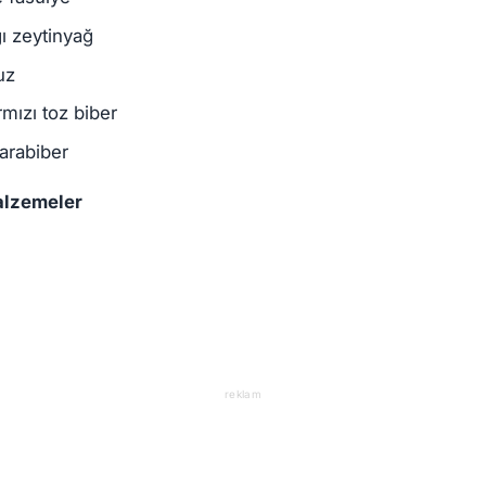
ı zeytinyağ
uz
rmızı toz biber
arabiber
alzemeler
reklam