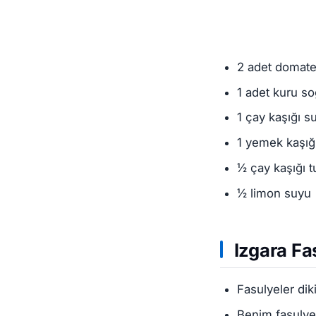
2 adet domat
1 adet kuru s
1 çay kaşığı 
1 yemek kaşığ
½ çay kaşığı t
½ limon suyu
Izgara Fas
Fasulyeler diki
Benim fasulye