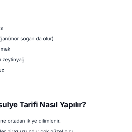
es
oğan(mor soğan da olur)
sumak
ı zeytinyağ
uz
ulye Tarifi Nasıl Yapılır?
ne ortadan ikiye dilimlenir.
ler biraz uzundu; çok güzel oldu.