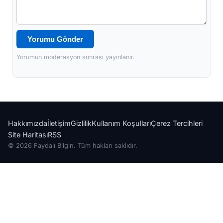
Yorumu Gönder
Yorumun moderasyon sonrası yayınlanır.
Hakkımızda
İletişim
Gizlilik
Kullanım Koşulları
Çerez Tercihleri
Site Haritası
RSS
© 2026 Faydalı Bilgin. Tüm hakları saklıdır.