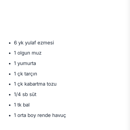
6 yk yulaf ezmesi
1 olgun muz
1 yumurta
1 çk tarçın
1 çk kabartma tozu
1/4 sb süt
1 tk bal
1 orta boy rende havuç