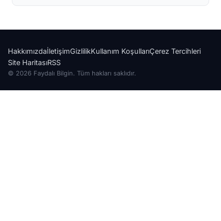
Hakkımızda
İletişim
Gizlilik
Kullanım Koşulları
Çerez Tercihleri
Site Haritası
RSS
© 2026 Faydalı Bilgin. Tüm hakları saklıdır.