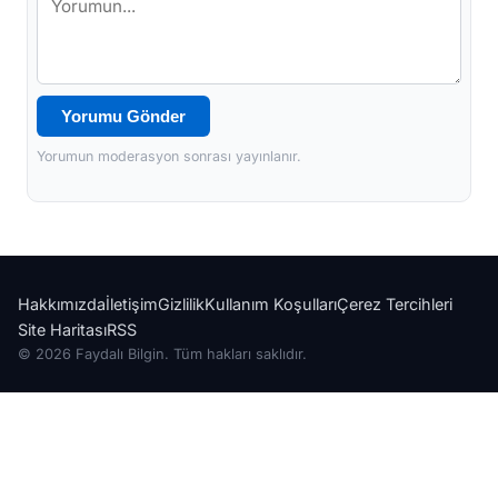
Yorumu Gönder
Yorumun moderasyon sonrası yayınlanır.
Hakkımızda
İletişim
Gizlilik
Kullanım Koşulları
Çerez Tercihleri
Site Haritası
RSS
© 2026 Faydalı Bilgin. Tüm hakları saklıdır.