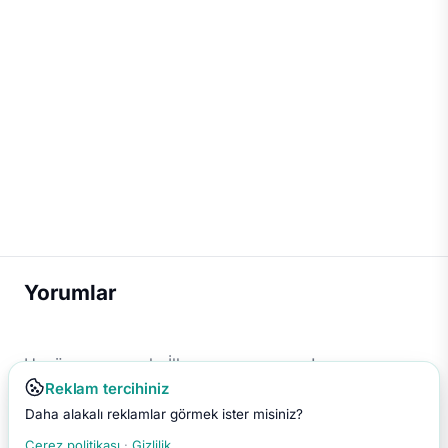
Yorumlar
Henüz yorum yok. İlk yorumu sen yap!
Reklam tercihiniz
Daha alakalı reklamlar görmek ister misiniz?
Çerez politikası
·
Gizlilik