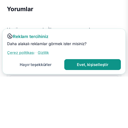
Yorumlar
Henüz yorum yok. İlk yorumu sen yap!
Reklam tercihiniz
Daha alakalı reklamlar görmek ister misiniz?
Çerez politikası
·
Gizlilik
Hayır teşekkürler
Evet, kişiselleştir
Yorumu Gönder
Yorumun moderasyon sonrası yayınlanır.