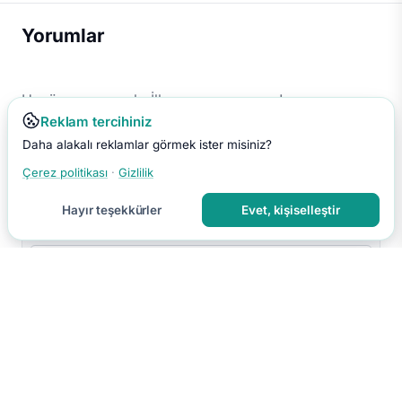
Yorumlar
Henüz yorum yok. İlk yorumu sen yap!
Reklam tercihiniz
Daha alakalı reklamlar görmek ister misiniz?
Çerez politikası
·
Gizlilik
Hayır teşekkürler
Evet, kişiselleştir
Yorumu Gönder
Yorumun moderasyon sonrası yayınlanır.