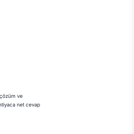
k çözüm ve
htiyaca net cevap