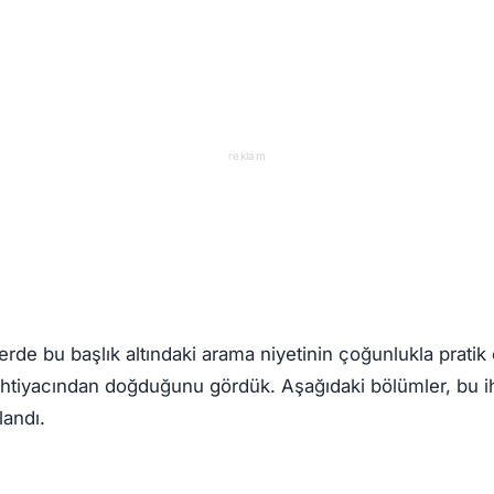
reklam
lerde bu başlık altındaki arama niyetinin çoğunlukla prati
 ihtiyacından doğduğunu gördük. Aşağıdaki bölümler, bu i
landı.