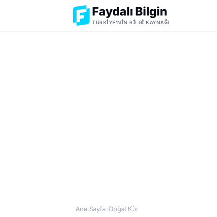
Faydalı Bilgin
TÜRKIYE'NIN BILGI KAYNAĞI
Ana Sayfa
Doğal Kür
›