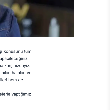
şı
konusunu tüm
apabileceğiniz
ha karşınızdayız.
pılan hataları ve
ileri hem de
erle yaptığımız