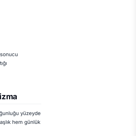
e sonucu
ığı
nizma
çoğunluğu yüzeyde
 başlık hem günlük