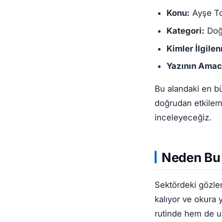
Konu:
Ayşe To
Kategori:
Doğ
Kimler İlgilen
Yazının Amac
Bu alandaki en bü
doğrudan etkileme
inceleyeceğiz.
Neden Bu
Sektördeki gözlem
kalıyor ve okura 
rutinde hem de uz