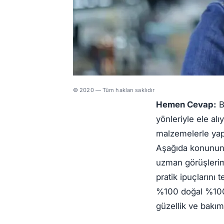
© 2020 — Tüm hakları saklıdır
Hemen Cevap:
B
yönleriyle ele a
malzemelerle yapt
Aşağıda konunun b
uzman görüşlerim
pratik ipuçlarını
%100 doğal %100 
güzellik ve bakım 