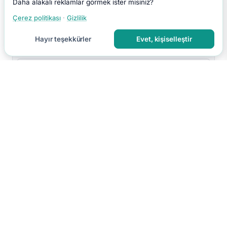
Daha alakalı reklamlar görmek ister misiniz?
Çerez politikası
·
Gizlilik
Hayır teşekkürler
Evet, kişiselleştir
Yorumu Gönder
Yorumun moderasyon sonrası yayınlanır.
Hakkımızda
İletişim
Gizlilik
Kullanım Koşulları
Çerez Tercihleri
Site Haritası
RSS
© 2026 Faydalı Bilgin. Tüm hakları saklıdır.