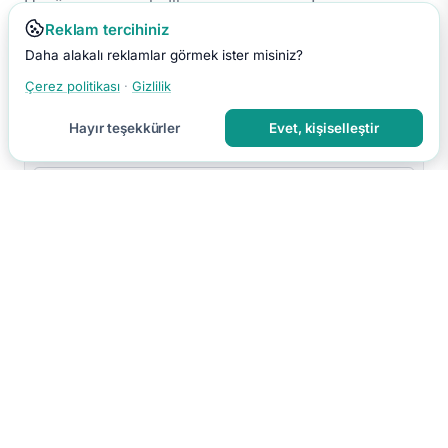
Henüz yorum yok. İlk yorumu sen yap!
Reklam tercihiniz
Daha alakalı reklamlar görmek ister misiniz?
Çerez politikası
·
Gizlilik
Hayır teşekkürler
Evet, kişiselleştir
Yorumu Gönder
Yorumun moderasyon sonrası yayınlanır.