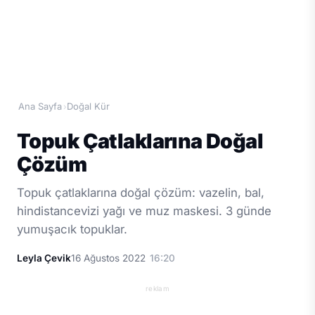
Ana Sayfa
Doğal Kür
›
Topuk Çatlaklarına Doğal
Çözüm
Topuk çatlaklarına doğal çözüm: vazelin, bal,
hindistancevizi yağı ve muz maskesi. 3 günde
yumuşacık topuklar.
Leyla Çevik
16 Ağustos 2022
16:20
reklam