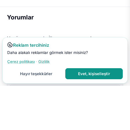
Yorumlar
Henüz yorum yok. İlk yorumu sen yap!
Reklam tercihiniz
Daha alakalı reklamlar görmek ister misiniz?
Çerez politikası
·
Gizlilik
Hayır teşekkürler
Evet, kişiselleştir
Yorumu Gönder
Yorumun moderasyon sonrası yayınlanır.