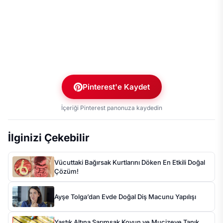
Pinterest'e Kaydet
İçeriği Pinterest panonuza kaydedin
İlginizi Çekebilir
Vücuttaki Bağırsak Kurtlarını Döken En Etkili Doğal
Çözüm!
Ayşe Tolga’dan Evde Doğal Diş Macunu Yapılışı
Yastık Altına Sarımsak Koyun ve Mucizeye Tanık