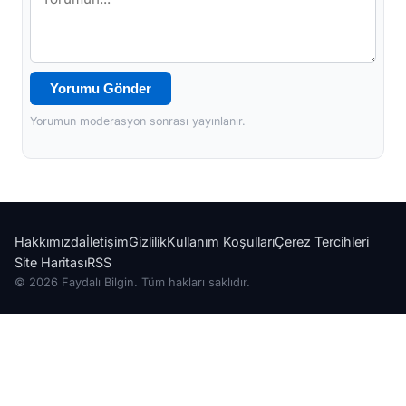
Yorumu Gönder
Yorumun moderasyon sonrası yayınlanır.
Hakkımızda
İletişim
Gizlilik
Kullanım Koşulları
Çerez Tercihleri
Site Haritası
RSS
© 2026 Faydalı Bilgin. Tüm hakları saklıdır.