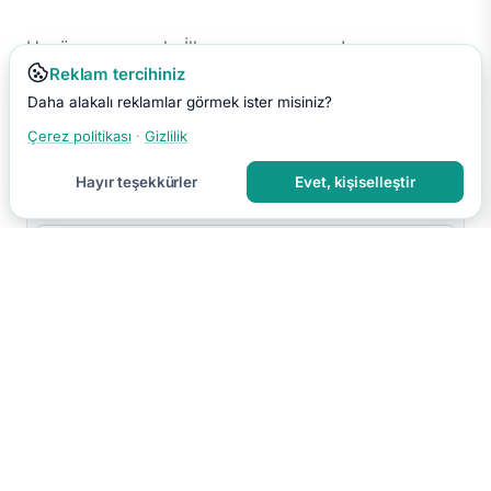
Henüz yorum yok. İlk yorumu sen yap!
Reklam tercihiniz
Daha alakalı reklamlar görmek ister misiniz?
Çerez politikası
·
Gizlilik
Hayır teşekkürler
Evet, kişiselleştir
Yorumu Gönder
Yorumun moderasyon sonrası yayınlanır.