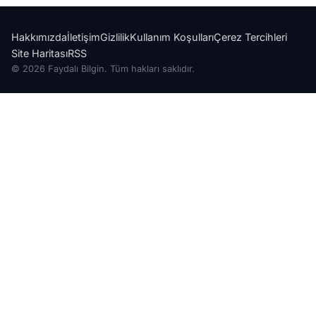
Hakkımızda
İletişim
Gizlilik
Kullanım Koşulları
Çerez Tercihleri
Site Haritası
RSS
© 2026 Faydalı Bilgin. Tüm hakları saklıdır.