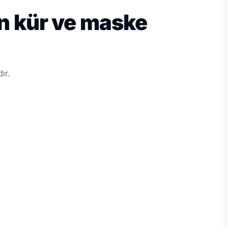
en kür ve maske
ır.