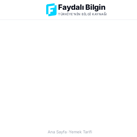
Faydalı Bilgin
TÜRKIYE'NIN BILGI KAYNAĞI
Ana Sayfa
Yemek Tarifi
›