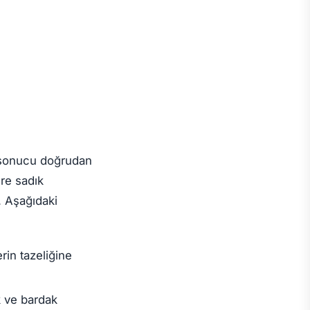
n sonucu doğrudan
ere sadık
. Aşağıdaki
rin tazeliğine
k ve bardak