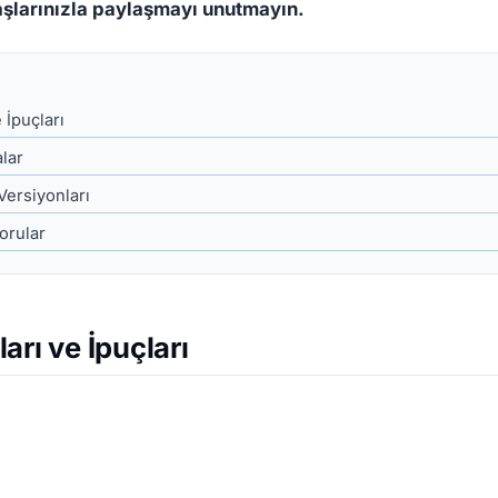
aşlarınızla paylaşmayı unutmayın.
 İpuçları
alar
Versiyonları
orular
arı ve İpuçları