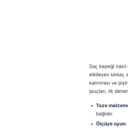
Saç kepeği nasıl
etkileyen birkaç 
kalınması ve pişi
ipuçları, ilk den
Taze malzeme
bağlıdır.
Ölçüye uyun: