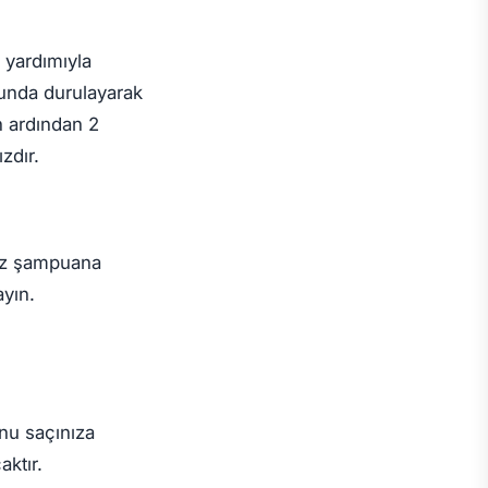
 yardımıyla
nunda durulayarak
n ardından 2
zdır.
ınız şampuana
ayın.
nu saçınıza
ktır.