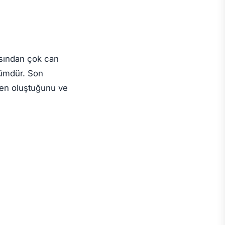
ısından çok can
ünümdür. Son
den oluştuğunu ve