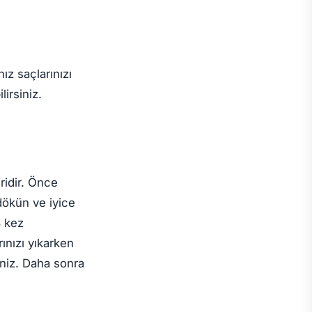
ız saçlarınızı
lirsiniz.
ridir. Önce
 dökün ve iyice
3 kez
ınızı yıkarken
niz. Daha sonra