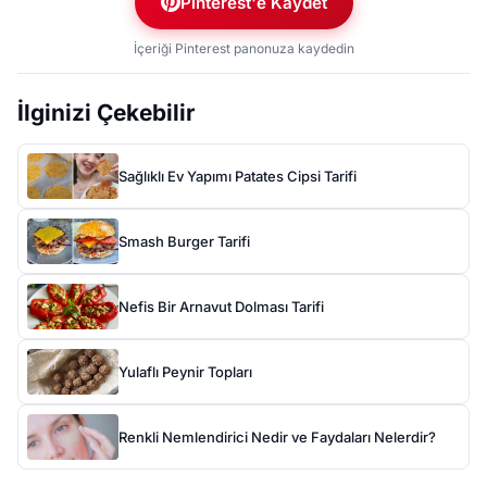
Pinterest'e Kaydet
İçeriği Pinterest panonuza kaydedin
İlginizi Çekebilir
Sağlıklı Ev Yapımı Patates Cipsi Tarifi
Smash Burger Tarifi
Nefis Bir Arnavut Dolması Tarifi
Yulaflı Peynir Topları
Renkli Nemlendirici Nedir ve Faydaları Nelerdir?