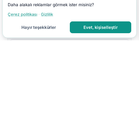
Daha alakalı reklamlar görmek ister misiniz?
Çerez politikası
·
Gizlilik
Hayır teşekkürler
Evet, kişiselleştir
Yorumu Gönder
Yorumun moderasyon sonrası yayınlanır.
Hakkımızda
İletişim
Gizlilik
Kullanım Koşulları
Çerez Tercihleri
Site Haritası
RSS