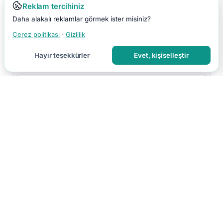
Reklam tercihiniz
Daha alakalı reklamlar görmek ister misiniz?
Çerez politikası
·
Gizlilik
Hayır teşekkürler
Evet, kişiselleştir
Yorumu Gönder
Yorumun moderasyon sonrası yayınlanır.
Hakkımızda
İletişim
Gizlilik
Kullanım Koşulları
Çerez Tercihleri