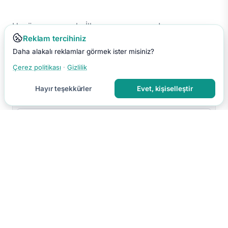
Henüz yorum yok. İlk yorumu sen yap!
Reklam tercihiniz
Daha alakalı reklamlar görmek ister misiniz?
Çerez politikası
·
Gizlilik
Hayır teşekkürler
Evet, kişiselleştir
Yorumu Gönder
Yorumun moderasyon sonrası yayınlanır.