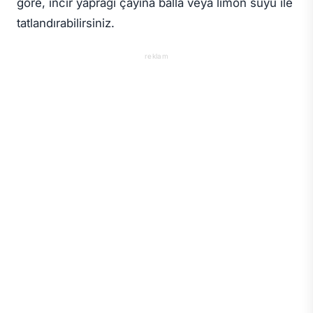
göre, incir yaprağı çayına balla veya limon suyu ile
tatlandırabilirsiniz.
reklam