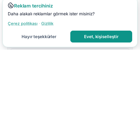
Reklam tercihiniz
Daha alakalı reklamlar görmek ister misiniz?
Çerez politikası
·
Gizlilik
Hayır teşekkürler
Evet, kişiselleştir
Yorumu Gönder
Yorumun moderasyon sonrası yayınlanır.
Hakkımızda
İletişim
Gizlilik
Kullanım Koşulları
Çerez Tercihleri