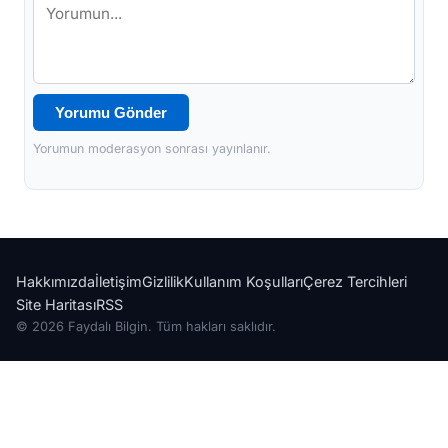
Yorumu Gönder
Yorumun moderasyon sonrası yayınlanır.
Hakkımızda
İletişim
Gizlilik
Kullanım Koşulları
Çerez Tercihleri
Site Haritası
RSS
© 2026 Faydalı Bilgin. Tüm hakları saklıdır.