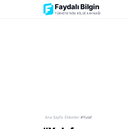
Faydalı Bilgin
TÜRKIYE'NIN BILGI KAYNAĞI
Ana Sayfa
Etiketler
#Yulaf
›
›