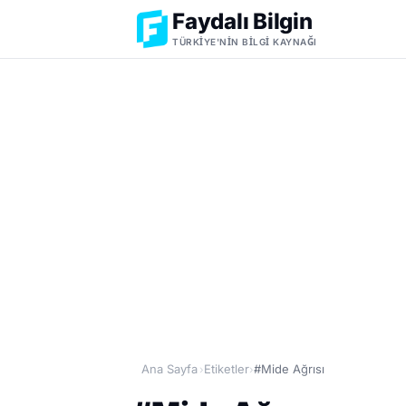
Faydalı Bilgin
TÜRKIYE'NIN BILGI KAYNAĞI
Ana Sayfa
Etiketler
#Mide Ağrısı
›
›