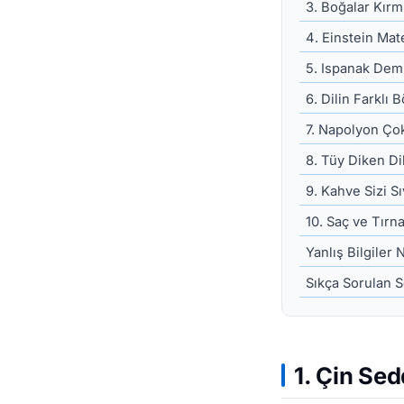
3. Boğalar Kırm
4. Einstein Mat
5. Ispanak Dem
6. Dilin Farklı B
7. Napolyon Ço
8. Tüy Diken Di
9. Kahve Sizi S
10. Saç ve Tır
Yanlış Bilgiler
Sıkça Sorulan S
1. Çin Se