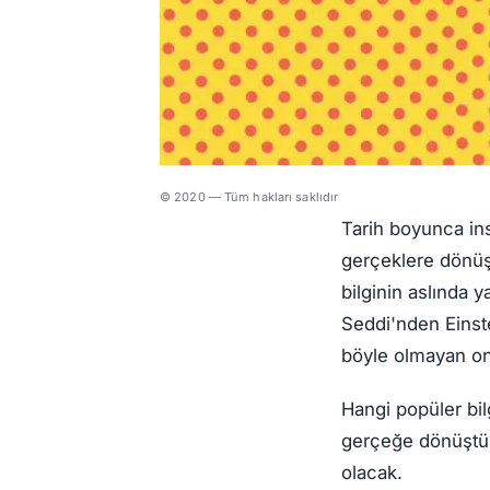
© 2020 — Tüm hakları saklıdır
Tarih boyunca insa
gerçeklere dönüşm
bilginin aslında y
Seddi'nden Einst
böyle olmayan on b
Hangi popüler bilg
gerçeğe dönüştü? 
olacak.