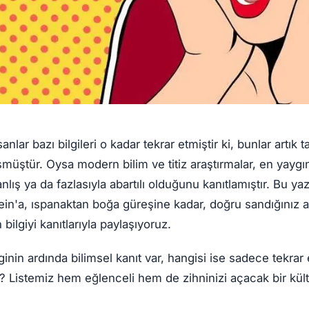
nlar bazı bilgileri o kadar tekrar etmiştir ki, bunlar artık t
üştür. Oysa modern bilim ve titiz araştırmalar, en yaygı
anlış ya da fazlasıyla abartılı olduğunu kanıtlamıştır. Bu ya
ein'a, ıspanaktan boğa güreşine kadar, doğru sandığınız
ilgiyi kanıtlarıyla paylaşıyoruz.
inin ardında bilimsel kanıt var, hangisi ise sadece tekrar 
Listemiz hem eğlenceli hem de zihninizi açacak bir kültü