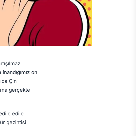
artışılmaz
n inandığımız on
zıda Çin
 ama gerçekte
edile edile
r gezintisi