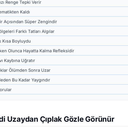
ızı Renge Tepki Verir
ematikten Kaldı
ir Açısından Süper Zengindir
ölgeleri Farklı Tatları Algılar
k Kısa Boyluydu
ken Olunca Hayatta Kalma Refleksidir
ıvı Kaybına Uğratır
naklar Ölümden Sonra Uzar
 Neden Bu Kadar Yaygındır
orular
ddi Uzaydan Çıplak Gözle Görünür