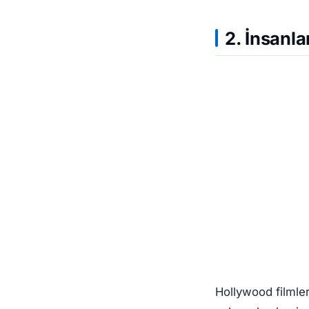
2. İnsanla
Hollywood filmleri