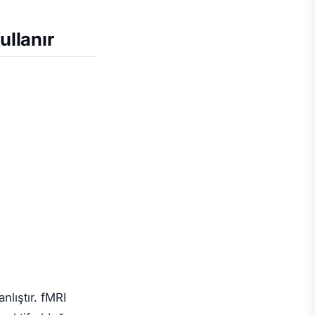
ullanır
nlıştır. fMRI