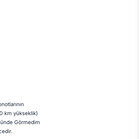
onotlarının
00 km yükseklik)
düğünde Görmedim
cedir.