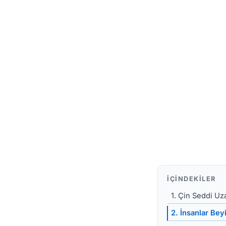
İÇINDEKILER
1. Çin Seddi U
2. İnsanlar Bey