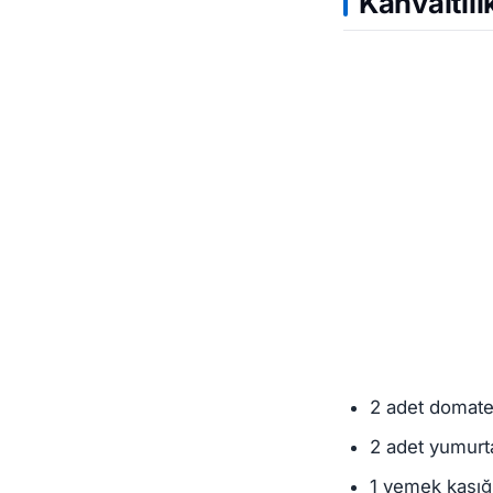
Kahvaltılı
2 adet domat
2 adet yumurt
1 yemek kaşığ