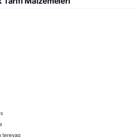
k Tarifi Malzemeleri
es
a
ı tereyag