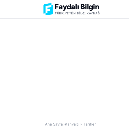
Faydalı Bilgin
TÜRKIYE'NIN BILGI KAYNAĞI
Ana Sayfa
Kahvaltılık Tarifler
›