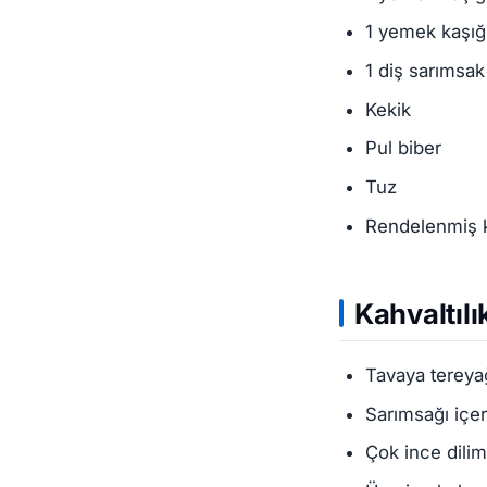
1 yemek kaşığ
1 diş sarımsak
Kekik
Pul biber
Tuz
Rendelenmiş k
Kahvaltılık
Tavaya tereyağ
Sarımsağı içer
Çok ince dili