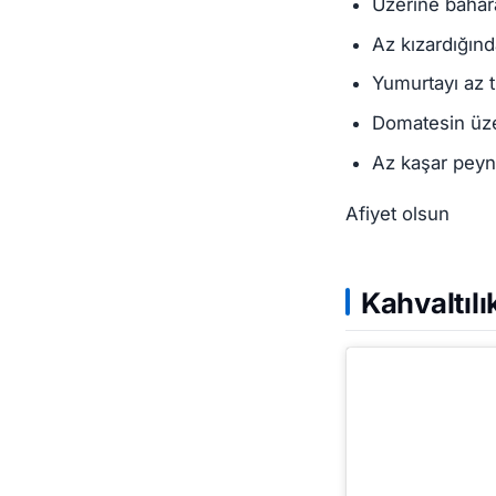
Üzerine bahara
Az kızardığınd
Yumurtayı az t
Domatesin üze
Az kaşar peynir
Afiyet olsun
Kahvaltılı