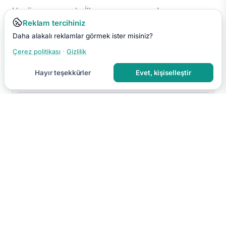
Henüz yorum yok. İlk yorumu sen yap!
Reklam tercihiniz
Daha alakalı reklamlar görmek ister misiniz?
Çerez politikası
·
Gizlilik
Hayır teşekkürler
Evet, kişiselleştir
Yorumu Gönder
Yorumun moderasyon sonrası yayınlanır.