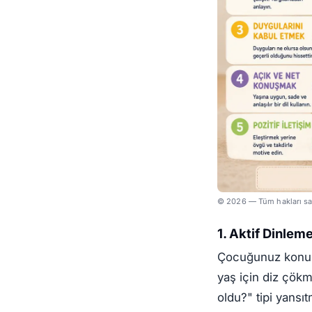
© 2026 — Tüm hakları sak
1. Aktif Dinlem
Çocuğunuz konuş
yaş için diz çök
oldu?" tipi yansıt