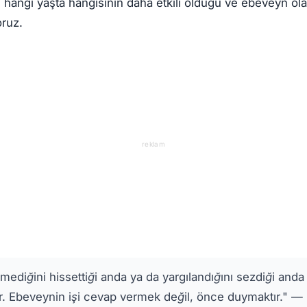
, hangi yaşta hangisinin daha etkili olduğu ve ebeveyn ola
oruz.
reklam
ediğini hissettiği anda ya da yargılandığını sezdiği anda 
ır. Ebeveynin işi cevap vermek değil, önce duymaktır." —