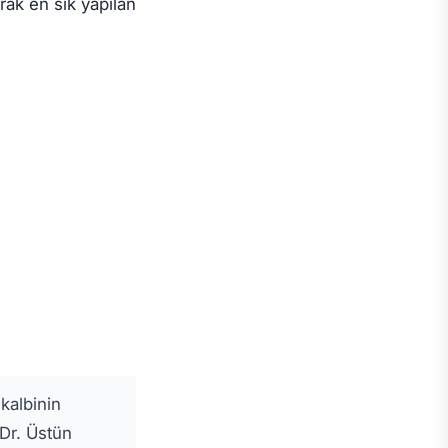
rak en sık yapılan
kalbinin
 Dr. Üstün