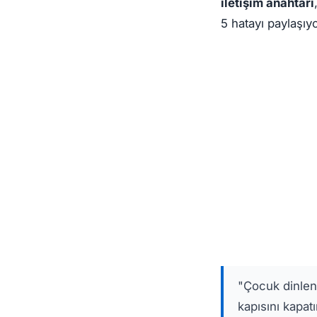
iletişim anahtarı
5 hatayı paylaşıy
"Çocuk dinlenm
kapısını kapat