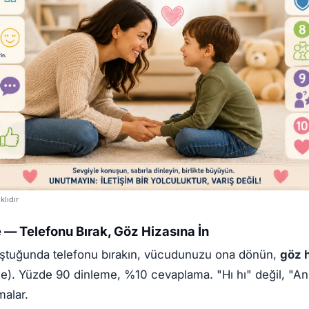
lıdır
e — Telefonu Bırak, Göz Hizasına İn
tuğunda telefonu bırakın, vücudunuzu ona dönün,
göz h
me). Yüzde 90 dinleme, %10 cevaplama. "Hı hı" değil, "An
malar.