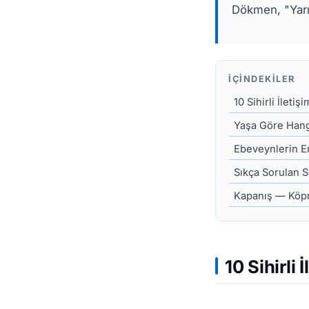
Dökmen, "Yarın
İÇINDEKILER
10 Sihirli İletiş
Yaşa Göre Hang
Ebeveynlerin En
Sıkça Sorulan S
Kapanış — Köprü
10 Sihirli 