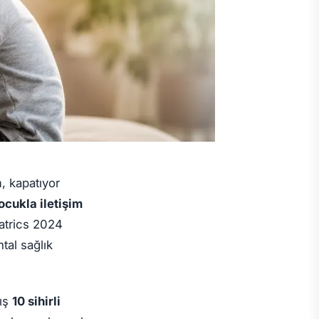
, kapatıyor
ocukla iletişim
atrics 2024
tal sağlık
mış
10 sihirli