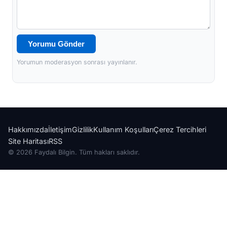
Yorumu Gönder
Yorumun moderasyon sonrası yayınlanır.
Hakkımızda
İletişim
Gizlilik
Kullanım Koşulları
Çerez Tercihleri
Site Haritası
RSS
© 2026 Faydalı Bilgin. Tüm hakları saklıdır.