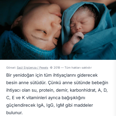
Görsel:
Saúl Sigüenza / Pexels
·
© 2018 — Tüm hakları saklıdır
Bir yenidoğan için tüm ihtiyaçlarını giderecek
besin anne sütüdür. Çünkü anne sütünde bebeğin
ihtiyacı olan su, protein, demir, karbonhidrat, A, D,
C, E ve K vitaminleri ayrıca bağışıklığını
güçlendirecek IgA, IgG, IgM gibi maddeler
bulunur.