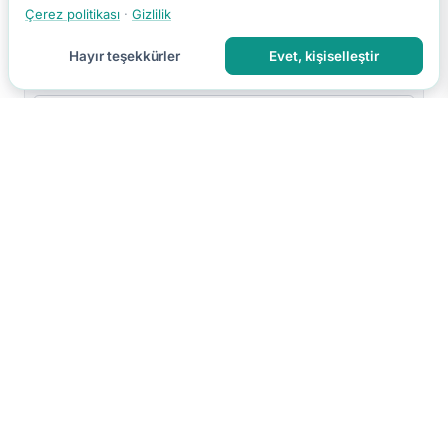
Çerez politikası
·
Gizlilik
Hayır teşekkürler
Evet, kişiselleştir
Yorumu Gönder
Yorumun moderasyon sonrası yayınlanır.
Hakkımızda
İletişim
Gizlilik
Kullanım Koşulları
Çerez Tercihleri
Site Haritası
RSS
© 2026 Faydalı Bilgin. Tüm hakları saklıdır.