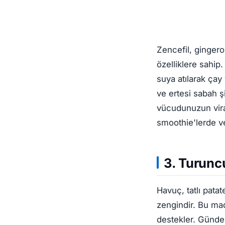
Zencefil, ginger
özelliklere sahip
suya atılarak çay
ve ertesi sabah 
vücudunuzun viral
smoothie'lerde ve
3. Turunc
Havuç, tatlı pata
zengindir. Bu mad
destekler. Günde