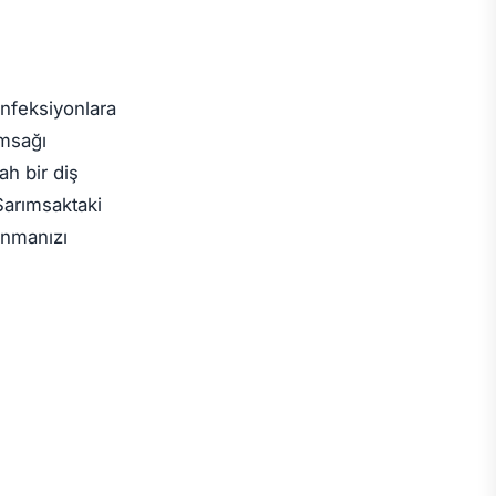
enfeksiyonlara
ımsağı
ah bir diş
 Sarımsaktaki
unmanızı