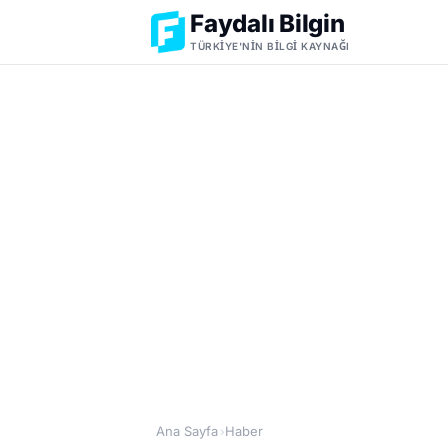
Faydalı Bilgin
TÜRKIYE'NIN BILGI KAYNAĞI
Ana Sayfa
Haber
›