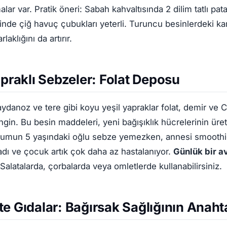
alar var.
Pratik öneri:
Sabah kahvaltısında 2 dilim tatlı pat
de çiğ havuç çubukları yeterli. Turuncu besinlerdeki kar
laklığını da artırır.
apraklı Sebzeler: Folat Deposu
ydanoz ve tere gibi koyu yeşil yapraklar folat, demir ve C
gin. Bu besin maddeleri, yeni bağışıklık hücrelerinin üreti
umun 5 yaşındaki oğlu sebze yemezken, annesi smoothie
adı ve çocuk artık çok daha az hastalanıyor.
Günlük bir a
Salatalarda, çorbalarda veya omletlerde kullanabilirsiniz.
e Gıdalar: Bağırsak Sağlığının Anaht