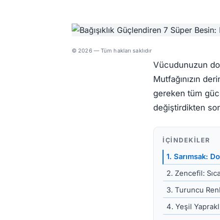
© 2026 — Tüm hakları saklıdır
Vücudunuzun doğa
Mutfağınızın derin
gereken tüm güce 
değiştirdikten so
İÇINDEKILER
1. Sarımsak: Do
2. Zencefil: Sıc
3. Turuncu Ren
4. Yeşil Yaprak