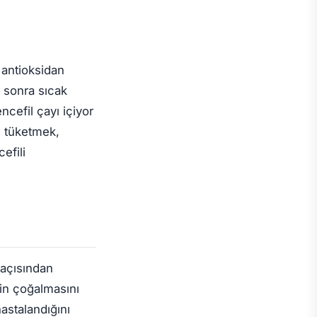
 antioksidan
n sonra sıcak
ncefil çayı içiyor
l
tüketmek,
efili
 açısından
in çoğalmasını
astalandığını