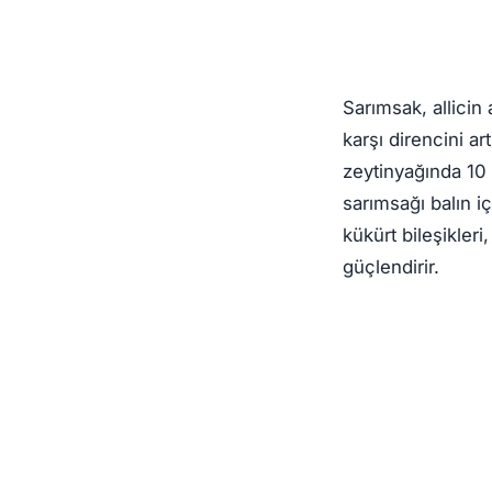
Sarımsak, allicin
karşı direncini ar
zeytinyağında 10 
sarımsağı balın i
kükürt bileşikler
güçlendirir.