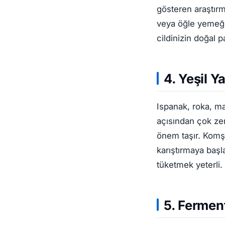
gösteren araştırm
veya öğle yemeğin
cildinizin doğal par
4. Yeşil Y
Ispanak, roka, ma
açısından çok zen
önem taşır. Komş
karıştırmaya başl
tüketmek yeterli. 
5. Ferment