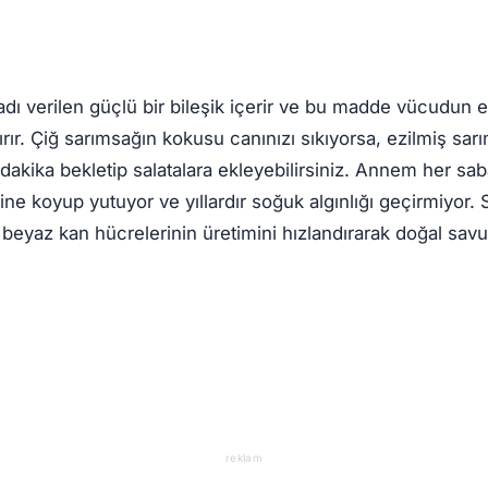
 adı verilen güçlü bir bileşik içerir ve bu madde vücudun 
tırır. Çiğ sarımsağın kokusu canınızı sıkıyorsa, ezilmiş sar
dakika bekletip salatalara ekleyebilirsiniz. Annem her sab
çine koyup yutuyor ve yıllardır soğuk algınlığı geçirmiyor.
i, beyaz kan hücrelerinin üretimini hızlandırarak doğal sav
reklam