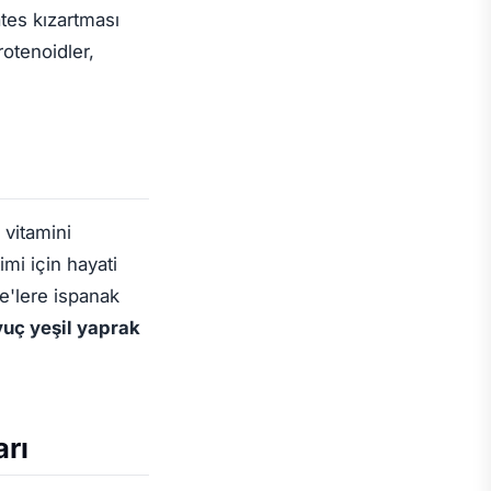
ates kızartması
otenoidler,
 vitamini
mi için hayati
'lere ispanak
vuç yeşil yaprak
arı