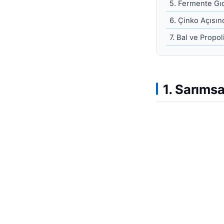
5. Fermente Gıd
6. Çinko Açısı
7. Bal ve Propo
1. Sarımsa