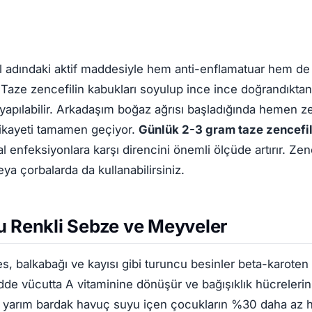
ol adındaki aktif maddesiyle hem anti-enflamatuar hem de
. Taze zencefilin kabukları soyulup ince ince doğrandıkta
 yapılabilir. Arkadaşım boğaz ağrısı başladığında hemen ze
şikayeti tamamen geçiyor.
Günlük 2-3 gram taze zencefi
 enfeksiyonlara karşı direncini önemli ölçüde artırır. Zenc
ya çorbalarda da kullanabilirsiniz.
u Renkli Sebze ve Meyveler
tes, balkabağı ve kayısı gibi turuncu besinler beta-karoten
de vücutta A vitaminine dönüşür ve bağışıklık hücrelerin
 yarım bardak havuç suyu içen çocukların %30 daha az h