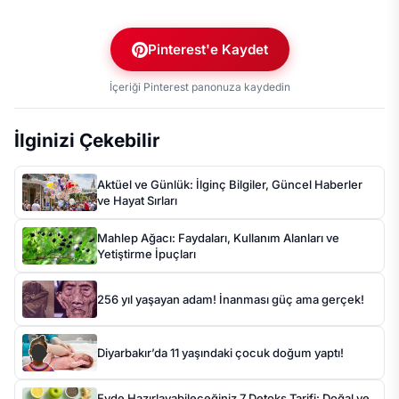
Pinterest'e Kaydet
İçeriği Pinterest panonuza kaydedin
İlginizi Çekebilir
Aktüel ve Günlük: İlginç Bilgiler, Güncel Haberler
ve Hayat Sırları
Mahlep Ağacı: Faydaları, Kullanım Alanları ve
Yetiştirme İpuçları
256 yıl yaşayan adam! İnanması güç ama gerçek!
Diyarbakır’da 11 yaşındaki çocuk doğum yaptı!
Evde Hazırlayabileceğiniz 7 Detoks Tarifi: Doğal ve