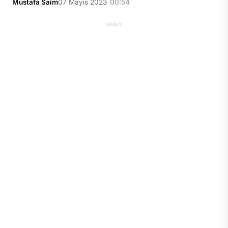
Mustafa Saim
07 Mayıs 2023
00:54
reklam