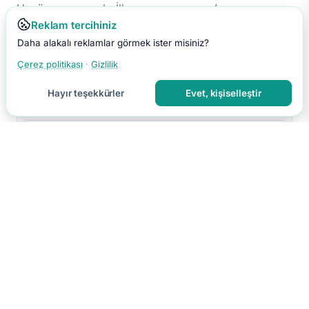
Henüz yorum yok. İlk yorumu sen yap!
Reklam tercihiniz
Daha alakalı reklamlar görmek ister misiniz?
Çerez politikası
·
Gizlilik
Hayır teşekkürler
Evet, kişiselleştir
Yorumu Gönder
Yorumun moderasyon sonrası yayınlanır.