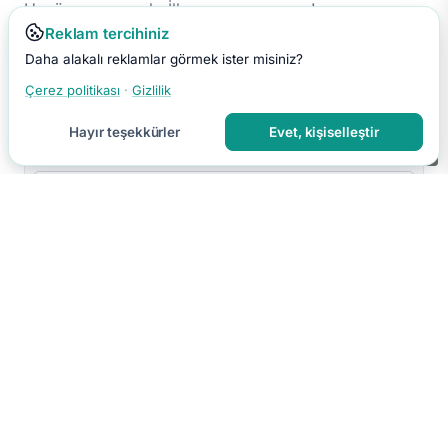
Henüz yorum yok. İlk yorumu sen yap!
Reklam tercihiniz
Daha alakalı reklamlar görmek ister misiniz?
Çerez politikası
·
Gizlilik
Hayır teşekkürler
Evet, kişiselleştir
Farhad Ibrahimzade / Pexels
Ahmet Kerem Derin / Pexels
Yorumu Gönder
Yorumun moderasyon sonrası yayınlanır.