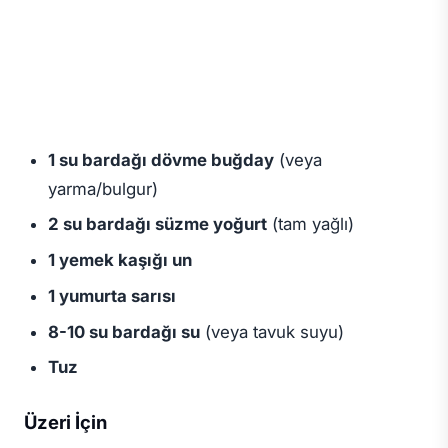
1 su bardağı dövme buğday
(veya
yarma/bulgur)
2 su bardağı süzme yoğurt
(tam yağlı)
1 yemek kaşığı un
1 yumurta sarısı
8-10 su bardağı su
(veya tavuk suyu)
Tuz
Üzeri İçin