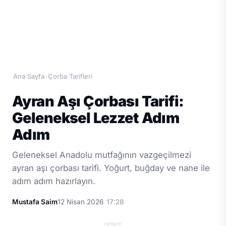
Ana Sayfa
Çorba Tarifleri
›
Ayran Aşı Çorbası Tarifi:
Geleneksel Lezzet Adım
Adım
Geleneksel Anadolu mutfağının vazgeçilmezi
ayran aşı çorbası tarifi. Yoğurt, buğday ve nane ile
adım adım hazırlayın.
Mustafa Saim
12 Nisan 2026
17:28
reklam