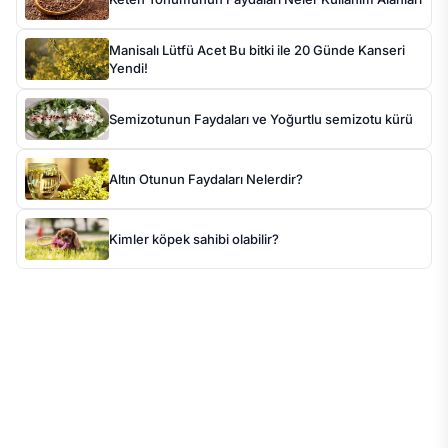
Manisalı Lütfü Acet Bu bitki ile 20 Günde Kanseri
Yendi!
Semizotunun Faydaları ve Yoğurtlu semizotu kürü
Altın Otunun Faydaları Nelerdir?
Kimler köpek sahibi olabilir?