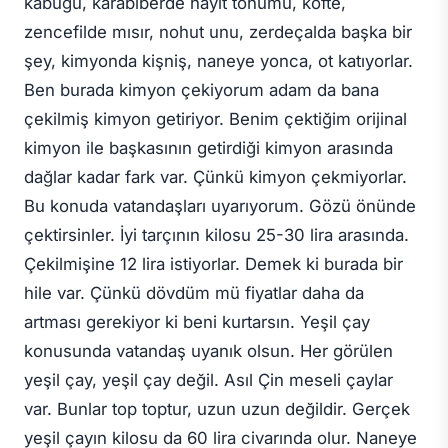
kabuğu, karabiberde hayıt tohumu, köfte,
zencefilde mısır, nohut unu, zerdeçalda başka bir
şey, kimyonda kişniş, naneye yonca, ot katıyorlar.
Ben burada kimyon çekiyorum adam da bana
çekilmiş kimyon getiriyor. Benim çektiğim orijinal
kimyon ile başkasının getirdiği kimyon arasında
dağlar kadar fark var. Çünkü kimyon çekmiyorlar.
Bu konuda vatandaşları uyarıyorum. Gözü önünde
çektirsinler. İyi tarçının kilosu 25-30 lira arasında.
Çekilmişine 12 lira istiyorlar. Demek ki burada bir
hile var. Çünkü dövdüm mü fiyatlar daha da
artması gerekiyor ki beni kurtarsın. Yeşil çay
konusunda vatandaş uyanık olsun. Her görülen
yeşil çay, yeşil çay değil. Asıl Çin meseli çaylar
var. Bunlar top toptur, uzun uzun değildir. Gerçek
yeşil çayın kilosu da 60 lira civarında olur. Naneye